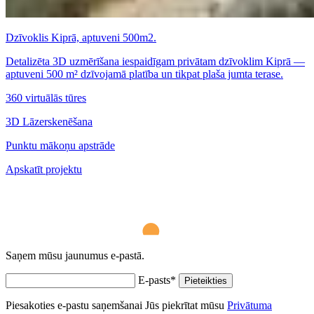
Dzīvoklis Kiprā, aptuveni 500m2.
Detalizēta 3D uzmērīšana iespaidīgam privātam dzīvoklim Kiprā —
aptuveni 500 m² dzīvojamā platība un tikpat plaša jumta terase.
360 virtuālās tūres
3D Lāzerskenēšana
Punktu mākoņu apstrāde
Apskatīt projektu
Saņem mūsu jaunumus e-pastā.
E-pasts
*
Pieteikties
Piesakoties e-pastu saņemšanai Jūs piekrītat mūsu
Privātuma