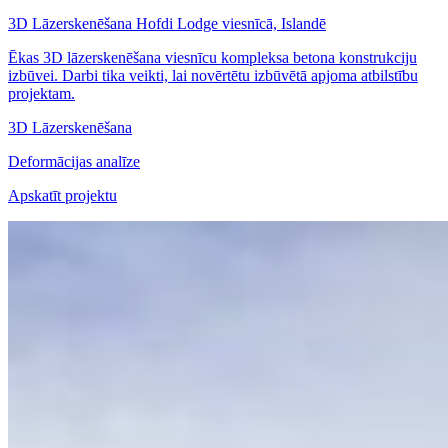
3D Lāzerskenēšana Hofdi Lodge viesnīcā, Islandē
Ēkas 3D lāzerskenēšana viesnīcu kompleksa betona konstrukciju
izbūvei. Darbi tika veikti, lai novērtētu izbūvētā apjoma atbilstību
projektam.
3D Lāzerskenēšana
Deformācijas analīze
Apskatīt projektu