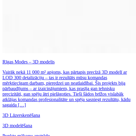
Rīgas Modes – 3D modelis
Vairāk nekā 11 000 m² apjoms, kas pārtapis precīzā 3D modelī ar
LOD 300 detalizāciju – tas ir rezultāts mūsu komandas
mērķtiecīgam darbam, pieredzei un neatlaidībai. Šis projekts bija
pārbaudījums – ar izaicinājumiem, kas prasīja gan tehnisku
precizitāti, gan spēju ātri pielāgoties. Tieši šādos brīžos vislabāk
atklājas komandas profesionalitāte un spēja sasniegt rezultātu, kādu
sagaida […]
3D Lāzerskenēšana
3D modelēšana
Punktu mākoņu apstrāde