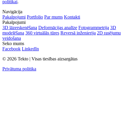
politikai
.
Navigācija
Pakalpojumi
Portfolio
Par mums
Kontakti
Pakalpojumi
3D lāzerskenēšana
Deformācijas analīze
Fotogrammetrija
3D
modelēšana
360 virtuālās tūres
Reversā inženierija
2D rasējumu
veidošana
Seko mums
Facebook
LinkedIn
© 2026 Tekto | Visas tiesības aizsargātas
Privātuma politika