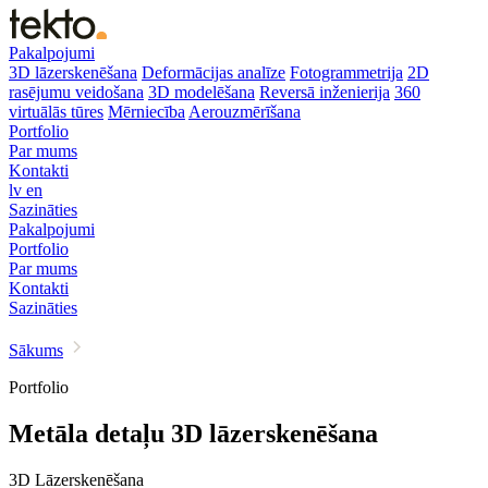
Pakalpojumi
3D lāzerskenēšana
Deformācijas analīze
Fotogrammetrija
2D
rasējumu veidošana
3D modelēšana
Reversā inženierija
360
virtuālās tūres
Mērniecība
Aerouzmērīšana
Portfolio
Par mums
Kontakti
lv
en
Sazināties
Pakalpojumi
Portfolio
Par mums
Kontakti
Sazināties
Sākums
Portfolio
Metāla detaļu 3D lāzerskenēšana
3D Lāzerskenēšana