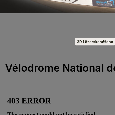
3D Lāzerskenēšana
Vélodrome National d