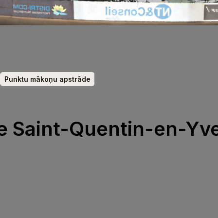
Punktu mākoņu apstrāde
e Saint-Quentin-en-Yve