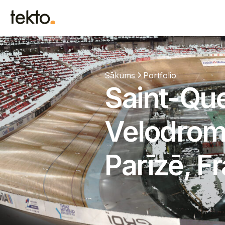
Sākums
Portfolio
Saint-Que
Velodrom
Parīzē, Fr