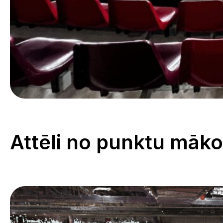
Attēli no punktu māk