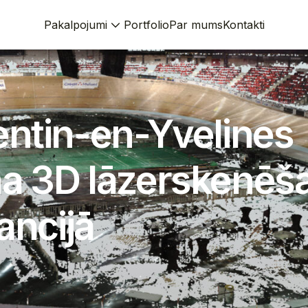
Pakalpojumi
Portfolio
Par mums
Kontakti
ntin-en-Yvelines
a 3D lāzerskenēš
ancijā